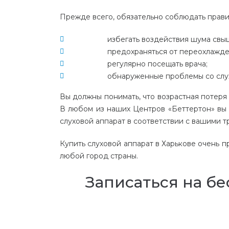
Прежде
всего
,
обязательно
соблюдать
прав
избегать
воздействия
шума
свы
предохраняться
от
переохлажд
регулярно
посещать
врача
;
обнаруженные
проблемы
со
слу
Вы
должны
понимать
,
что
возрастная
потеря
В
любом
из
наших
Центров
«
Беттертон
»
вы
слуховой
аппарат
в
соответствии
с
вашими
т
Купить
слуховой
аппарат
в
Харькове
очень
п
любой
город
страны
.
Записаться на б