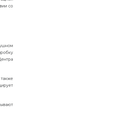
твии
со
ушном
пробку
Центра
также
цирует
зывают