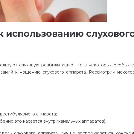
к
использованию
слуховог
ользуют
слуховую
реабилитацию
.
Но
в
некоторых
особых
с
азаний
к
ношению
слухового
аппарата
.
Рассмотрим
некото
вестибулярного
аппарата
;
бенно
это
касается
внутриканальных
аппаратов
).
одель
слухового
аппарата
,
лучше
воспользоваться
консуль