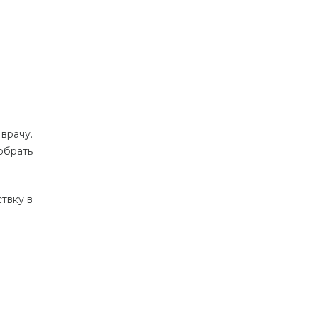
врачу
.
обрать
ствку
в