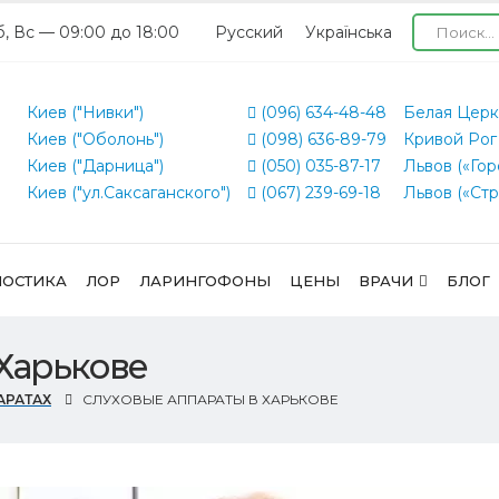
б, Вс — 09:00 до 18:00
Русский
Українська
Киев ("Нивки")
(096) 634-48-48
Белая Церк
Киев ("Оболонь")
(098) 636-89-79
Кривой Рог
Киев ("Дарница")
(050) 035-87-17
Львов («Гор
Киев ("ул.Саксаганского")
(067) 239-69-18
Львов («Стр
ОСТИКА
ЛОР
ЛАРИНГОФОНЫ
ЦЕНЫ
ВРАЧИ
БЛОГ
 Харькове
АРАТАХ
СЛУХОВЫЕ АППАРАТЫ В ХАРЬКОВЕ