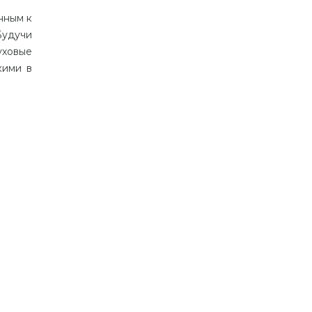
нным
к
Будучи
уховые
кими
в