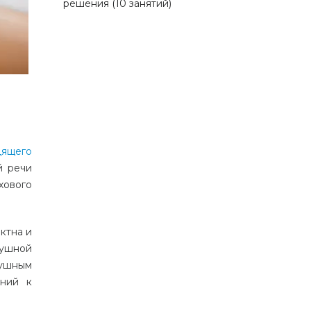
решения (10 занятий)
дящего
й
речи
хового
ктна
и
ушной
ушным
аний
к