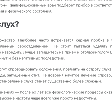
тон
».
Квалифицированный
врач
подберет
прибор
в
соответс
ия
и
физического
состояния
.
слух
?
ожество
.
Наиболее
часто
встречается
серная
пробка
в
иленным
сероотделением
.
Не
стоит
пытаться
удалять
е
навредить
.
Лучше
запишитесь
на
прием
к
отоларингологу
инут
и
без
негативных
последствий
.
огут
спровоцировать
осложнения
,
повлиять
на
остроту
слуха
иды
,
запущенный
отит
.
Не
вовремя
начатое
лечение
спрово
становление
слуха
станет
существенно
более
сложным
.
енениях
—
после
60
лет
все
физиологические
процессы
ока
высокие
частоты
чаще
всего
уже
просто
недоступны
.