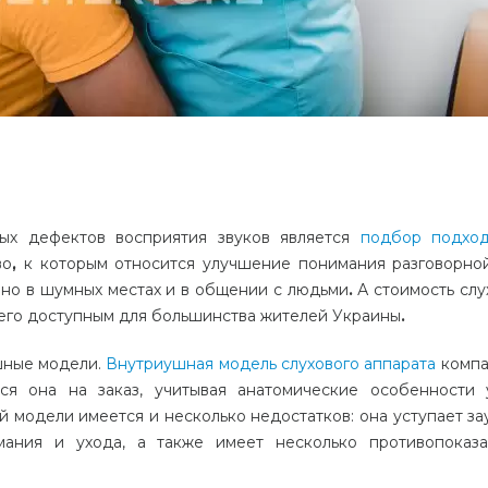
ых
дефектов
восприятия
звуков
является
подбор
подхо
во
,
к
которым
относится
улучшение
понимания
разговорно
нно
в
шумных
местах
и
в
общении
с
людьми
.
А
стоимость
слу
его
доступным
для
большинства
жителей
Украины
.
шные
модели
.
Внутриушная
модель
слухового
аппарата
компа
ся
она
на
заказ
,
учитывая
анатомические
особенности
й
модели
имеется
и
несколько
недостатков
:
она
уступает
за
мания
и
ухода
,
а
также
имеет
несколько
противопоказ