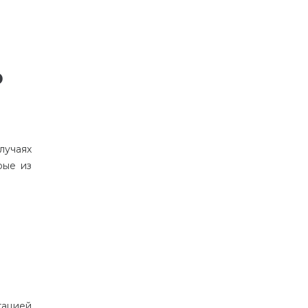
о
лучаях
рые
из
тацией