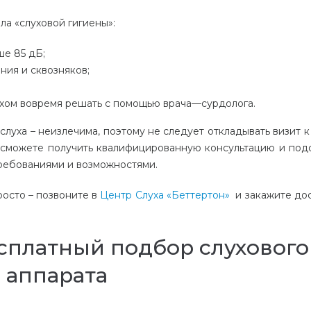
ила
«
слуховой
гигиены
»:
ше
85
дБ
;
ения
и
сквозняков
;
хом
вовремя
решать
с
помощью
врача
—
сурдолога
.
слуха
–
неизлечима
,
поэтому
не
следует
откладывать
визит
к
сможете
получить
квалифицированную
консультацию
и
под
ребованиями
и
возможностями
.
росто
–
позвоните
в
Центр
Слуха
«
Беттертон
»
и
закажите
до
есплатный подбор слухового
аппарата