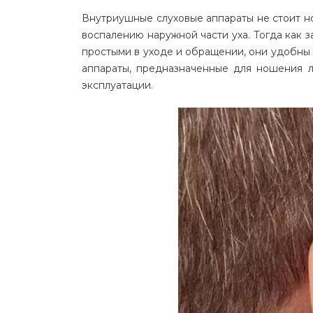
Внутриушные
слуховые
аппараты
не
стоит
н
воспалению
наружной
части
уха
.
Тогда
как
з
простыми
в
уходе
и
обращении
,
они
удобны
аппараты
,
предназначенные
для
ношения
эксплуатации
.