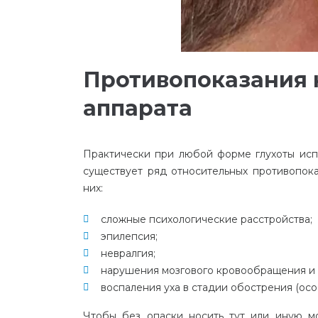
Противопоказания
аппарата
Практически
при
любой
форме
глухоты
исп
существует
ряд
относительных
противопок
них
:
сложные
психологические
расстройства
;
эпилепсия
;
невралгия
;
нарушения
мозгового
кровообращения
и
воспаления
уха
в
стадии
обострения
(
осо
Чтобы
без
опаски
носить
тут
или
иную
м