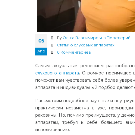
By
Ольга Владимировна Передерий
05
Статьи о слуховых аппаратах
Апр
0 Комментариев
Самым
актуальным
решением
разнообразн
слухового
аппарата
.
Огромное
преимущест
поможет
вам
чувствовать
себя
более
увере
аппарата
и
индивидуальный
подбор
делают
Рассмотрим
подробнее
заушные
и
внутриу
практически
незаметна
в
ухе
,
производит
раковины
.
Но
,
помимо
преимуществ
,
у
данно
аппаратам
,
требуя
к
себе
большего
вни
использованию
.