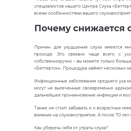
специалистов
нашего
Центра
Слуха
«
Беттер
всеми
особенностями
вашего
слуховосприят
Почему
снижается
Причин
для
ухудшения
слуха
имеется
мн
проходе
.
Это
связано
чаще
всего
с
ус
собственноручно
–
вы
можете
только
больш
«
Беттертон
».
Процедура
займет
несколько
м
Инфекционные
заболевания
среднего
уха
м
могут
не
вылеченные
своевременно
адено
дальнейшее
проникновение
инфекции
и
вос
Также
не
стоит
забывать
и
о
возрастных
изм
влияние
на
слуховосприятие
.
А
после
70
лет
Как
уберечь
себя
от
утраты
слуха
?