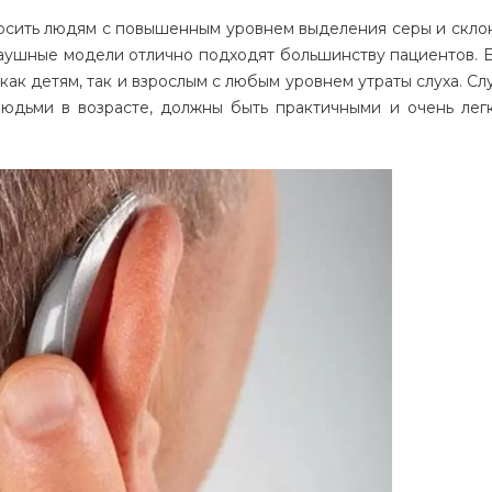
осить
людям
с
повышенным
уровнем
выделения
серы
и
скло
аушные
модели
отлично
подходят
большинству
пациентов
.
как
детям
,
так
и
взрослым
с
любым
уровнем
утраты
слуха
.
Сл
людьми
в
возрасте
,
должны
быть
практичными
и
очень
лег