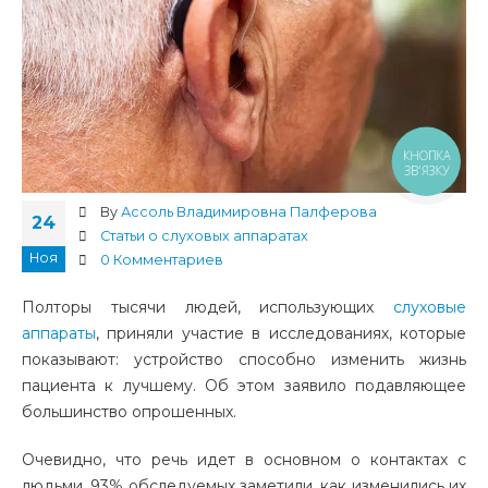
КНОПКА
ЗВ'ЯЗКУ
By
Ассоль Владимировна Палферова
24
Статьи о слуховых аппаратах
Ноя
0 Комментариев
Полторы тысячи людей, использующих
слуховые
аппараты
, приняли участие в исследованиях, которые
показывают: устройство способно изменить жизнь
пациента к лучшему. Об этом заявило подавляющее
большинство опрошенных.
Очевидно, что речь идет в основном о контактах с
людьми. 93% обследуемых заметили, как изменились их