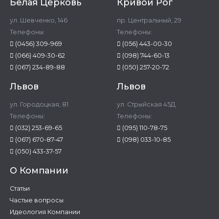
Белая Церковь
Кривой Рог
ул. Шевченко, 146
пр. Центральный, 29
Телефоны:
Телефоны:
(0456) 309-969
(056) 443-00-30
(066) 409-30-62
(098) 744-60-13
(067) 234-89-88
(050) 257-20-72
Львов
Львов
ул. Городоцкая, 81
ул. Стрыйская 45Д
Телефоны:
Телефоны:
(032) 253-69-65
(095) 110-78-75
(067) 670-87-47
(098) 033-10-85
(050) 433-37-57
О Компании
Статьи
Частые вопросы
Идеология Компании