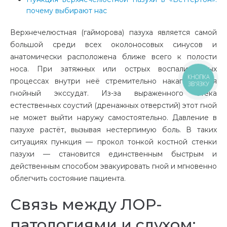
почему выбирают нас
Верхнечелюстная (гайморова) пазуха является самой
большой среди всех околоносовых синусов и
анатомически расположена ближе всего к полости
носа. При затяжных или острых воспалительных
процессах внутри неё стремительно накапливается
КНОПКА
ЗВ'ЯЗКУ
гнойный экссудат. Из-за выраженного отёка
естественных соустий (дренажных отверстий) этот гной
не может выйти наружу самостоятельно. Давление в
пазухе растёт, вызывая нестерпимую боль. В таких
ситуациях пункция — прокол тонкой костной стенки
пазухи — становится единственным быстрым и
действенным способом эвакуировать гной и мгновенно
облегчить состояние пациента.
Связь между ЛОР-
патологиями и слухом: