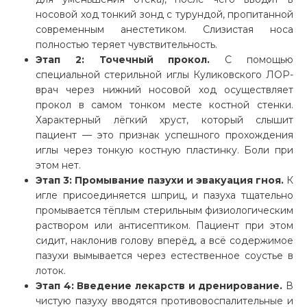
носовой ход тонкий зонд с турундой, пропитанной
современным анестетиком. Слизистая носа
полностью теряет чувствительность.
Этап 2: Точечный прокол.
С помощью
специальной стерильной иглы Куликовского ЛОР-
врач через нижний носовой ход осуществляет
прокол в самом тонком месте костной стенки.
Характерный лёгкий хруст, который слышит
пациент — это признак успешного прохождения
иглы через тонкую костную пластинку. Боли при
этом нет.
Этап 3: Промывание пазухи и эвакуация гноя.
К
игле присоединяется шприц, и пазуха тщательно
промывается тёплым стерильным физиологическим
раствором или антисептиком. Пациент при этом
сидит, наклонив голову вперёд, а всё содержимое
пазухи вымывается через естественное соустье в
лоток.
Этап 4: Введение лекарств и дренирование.
В
чистую пазуху вводятся противовоспалительные и