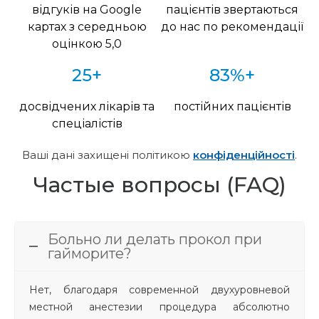
відгуків на Google
пацієнтів звертаються
картах з середньою
до нас по рекомендації
оцінкою 5,0
25+
83%+
досвідчених лікарів та
постійних пацієнтів
спеціалістів
Ваші дані захищені політикою
конфіденційності
.
Частые вопросы (FAQ)
Больно ли делать прокол при
гайморите?
Нет, благодаря современной двухуровневой
местной анестезии процедура абсолютно