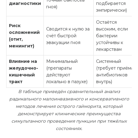
точный бакпосев
диагностики
подбирается
гноя)
эмпирически)
Остаётся
Риск
Сводится к нулю за
высоким, если
осложнений
счёт быстрой
бактерии
(отит,
эвакуации гноя
устойчивы к
менингит)
лекарствам
Влияние на
Минимальный
Системный
желудочно-
(препараты
(требует приёма
кишечный
действуют
антибиотиков
тракт
локально в пазухе)
внутрь)
В таблице приведён сравнительный анализ
радикального малоинвазивного и консервативного
методов лечения острого гайморита, который
демонстрирует клинические преимущества
симультанного проведения пункции при тяжёлых
состояниях.