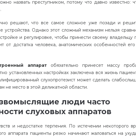
жно назвать преступником, потому что давно известно: ч
о
.
чно решают, что все самое сложное уже позади и реши
е устройства. Однако этот сложный механизм нельзя сравни
стройке и регулировке, чтобы принести своему владельцу п
т от достатка человека, анатомических особенностей его 
троенный
аппарат
обязательно принесет массу проб
тно установленных настройках заключена вся жизнь пациент
валифицированный слухопротезист может сделать слабослы
м не место в этой деликатной области.
резвомыслящие люди часто
ности слуховых аппаратов
увств и недостатке терпения. По истечении некоторого в
ого аппарата пациенты резко начинают жаловаться на уху