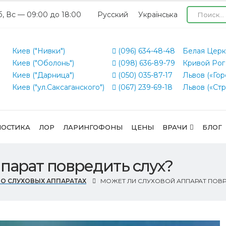
б, Вс — 09:00 до 18:00
Русский
Українська
Киев ("Нивки")
(096) 634-48-48
Белая Церк
Киев ("Оболонь")
(098) 636-89-79
Кривой Рог
Киев ("Дарница")
(050) 035-87-17
Львов («Гор
Киев ("ул.Саксаганского")
(067) 239-69-18
Львов («Стр
ОСТИКА
ЛОР
ЛАРИНГОФОНЫ
ЦЕНЫ
ВРАЧИ
БЛОГ
парат повредить слух?
 О СЛУХОВЫХ АППАРАТАХ
МОЖЕТ ЛИ СЛУХОВОЙ АППАРАТ ПОВР