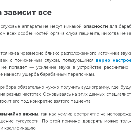
 зависит все
слуховые аппараты не несут никакой
опасности
для бара
ом всех особенностей органа слуха пациента, никогда не н
тся из-за чрезмерно близко расположенного источника звук
ловек с пониженным слухом, пользующийся
верно настро
 не попадет — усиление звука в устройстве рассчитано 
 не нанести ущерба барабанным перепонкам.
рибора обязательно нужно получить аудиограмму, где буду
а разных частотах. Основываясь на этих данных, специалист
троит его под конкретно взятого пациента.
звычайно важны
, так как усилив восприятие на неповреж
ышение тугоухости. По этой причине доверять можно толь
 и квалификацию.