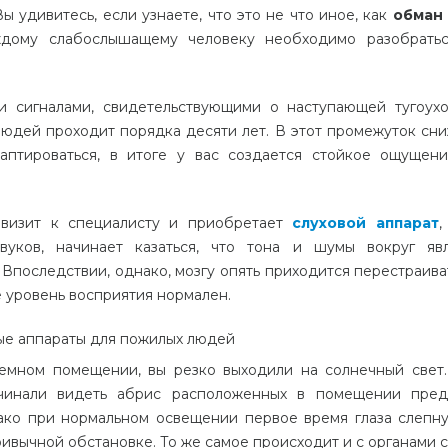
Вы удивитесь, если узнаете, что это не что иное, как
обман
ждому слабослышащему человеку необходимо разобратьс
и сигналами, свидетельствующими о наступающей тугоухо
юдей проходит порядка десяти лет. В этот промежуток сн
аптироваться, в итоге у вас создается стойкое ощущени
 визит к специалисту и приобретает
слуховой аппарат
,
вуков, начинает казаться, что тона и шумы вокруг яв
последствии, однако, мозгу опять приходится перестраиват
е уровень восприятия нормален.
емном помещении, вы резко выходили на солнечный свет. 
ачинали видеть абрис расположенных в помещении пред
ако при нормальном освещении первое время глаза слепну
ивычной обстановке. То же самое происходит и с органами с