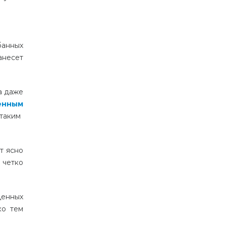
банных
анесет
а даже
енным
таким
т ясно
 четко
денных
ко тем