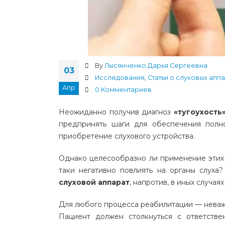
By
Лысянченко Дарья Сергеевна
03
Исследования
,
Статьи о слуховых апп
Апр
0 Комментариев
Неожиданно получив диагноз
«тугоухость
предпринять шаги для обеспечения полно
приобретение слухового устройства.
Однако целесообразно ли применение этих 
таки негативно повлиять на органы слуха
слуховой аппарат
, напротив, в иных случая
Для любого процесса реабилитации — неважн
Пациент должен столкнуться с ответстве