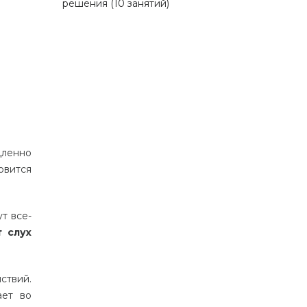
решения (10 занятий)
дленно
овится
т все-
т слух
ствий.
ает во