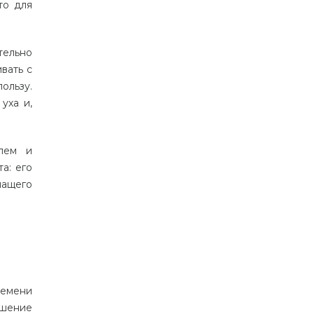
то для
тельно
вать с
ользу.
уха и,
лем и
а: его
шащего
ремени
дшение