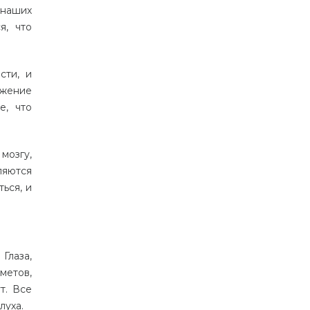
наших
я, что
сти, и
ижение
е, что
 мозгу,
ляются
ься, и
Глаза,
метов,
т. Все
луха.