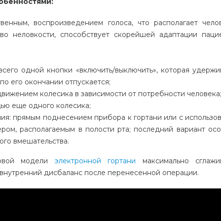
обенностями:
твенным, воспроизведением голоса, что располагает чело
во неловкости, способствует скорейшей адаптации паци
сего одной кнопки «включить/выключить», которая удержи
по его окончании отпускается;
движением колесика в зависимости от потребности человека
щью еще одного колесика;
ия: прямым поднесением прибора к гортани или с использо
ром, располагаемым в полости рта; последний вариант ос
ого вмешательства.
новой модели
электронной гортани
максимально сглажи
 внутренний дисбаланс после перенесенной операции.