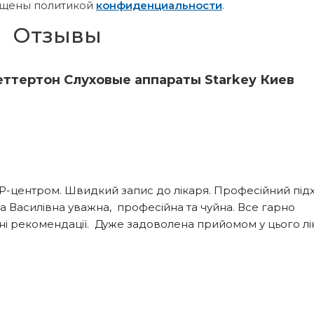
щены политикой
конфиденциальности
.
Отзывы
еттертон Слуховые аппараты Starkey Киев
центром. Швидкий запис до лікаря. Професійний підхі
 Василівна уважна,  професійна та чуйна. Все гарно 
ні рекомендації.  Дуже задоволена прийомом у цього лік