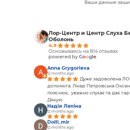
Ваши данные защи
Лор-Центр и Центр Слуха Б
Оболонь
4.9
Основываясь на 814 отзывах
powered by
G
o
o
g
l
e
Anna Grygorieva
12 months ago
Дуже задоволена ЛОР-
допомога. Лікар Петровська Оксана
пояснює,  уважно слухає та дає гар
Дякую.
Надія Ляпіна
12 months ago
Dolli_mir
12 months ago