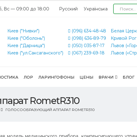
б, Вс — 09:00 до 18:00
Русский
Українська
Киев ("Нивки")
(096) 634-48-48
Белая Церк
Киев ("Оболонь")
(098) 636-89-79
Кривой Рог
Киев ("Дарница")
(050) 035-87-17
Львов («Гор
Киев ("ул.Саксаганского")
(067) 239-69-18
Львов («Стр
ОСТИКА
ЛОР
ЛАРИНГОФОНЫ
ЦЕНЫ
ВРАЧИ
БЛОГ
парат RometR310
ГОЛОСООБРАЗУЮЩИЙ АППАРАТ ROMETR310
ая модель медицинского прибора, компенсирующего утра