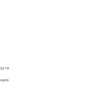
д та 
аря. 