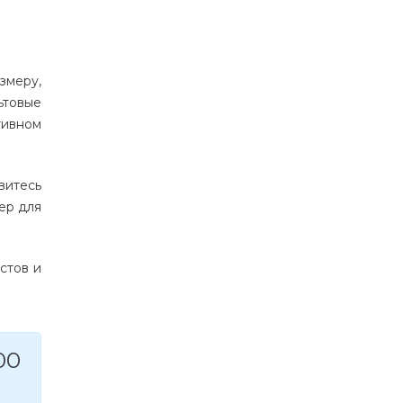
змеру,
ьтовые
тивном
витесь
ер для
стов и
00