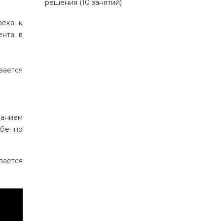
решения (10 занятий)
века к
ента в
вается
;
ванием
обенно
вается