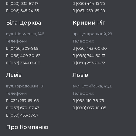
(050) 035-87-17
(050) 444-15-75
(096) 545-24-35
(067) 239-69-18
Біла Церква
Кривий Ріг
вул. Шевченка, 146
пр. Центральний, 29
Телефони:
Телефони:
(0456) 309-969
(056) 443-00-30
(066) 409-30-62
(098) 744-60-13
(067) 234-89-88
(050) 257-20-72
Львів
Львів
вул. Городоцька, 81
вул. Стрийська, 45Д
Телефони:
Телефони:
(032) 253-69-65
(095) 110-78-75
(067) 670-87-47
(098) 033-10-85
(050) 433-37-57
Про Компанію