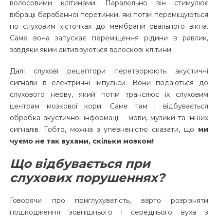
волосовими клітинами. Паралельно він стимулює
вібрації барабанної перетинки, які потім переміщуються
по слуховим кісточках до мембрани овального вікна.
Саме вона запускає переміщення рідини в равлик,
завдяки яким активізуються волоскові клітини.
Далі слухові рецептори перетворюють акустичні
сигнали в електричні імпульси. Вони подаються до
слухового нерву, який потім транслює їх слуховим
центрам мозкової кори. Саме там і відбувається
обробка акустичної інформації – мови, музики та інших
сигналів. Тобто, можна з упевненістю сказати, що
ми
чуємо не так вухами, скільки мозком!
Що відбувається при
слухових порушеннях?
Говорячи про приглухуватість, варто розрізняти
пошкодження зовнішнього і середнього вуха з