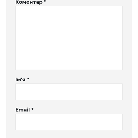
Коментар
*
Ім'я
*
Email
*