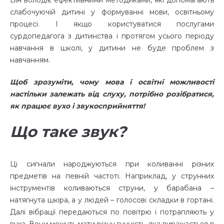
Він володіє ефективними методиками, які допомагають
слабочуючій дитині у формуванні мови, освітньому
процесі. І якщо користуватися послугами
сурдопедагога з дитинства і протягом усього періоду
навчання в школі, у дитини не буде проблем з
навчанням.
Щоб зрозуміти, чому мова і освітні можливості
настільки залежать від слуху, потрібно розібратися,
як працює вухо і звукосприйняття!
Що таке звук?
Ці сигнали народжуються при коливанні різних
предметів на певній частоті. Наприклад, у струнних
інструментів коливаються струни, у барабана –
натягнута шкіра, а у людей – голосові складки в гортані.
Далі вібрації передаються по повітрю і потрапляють у