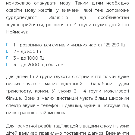
неможливо опанувати мову. Таким дітям необхідно
освоїти мову жестів, у вивченні якої теж допоможе
сурдопедагог. Залежно від особливостей
звукосприйняття, розрізняють 4 групи глухих дітей (по
Нейману):
1 – розрізняються сигнали низьких частот 125-250 Гц
2 – до 500 Гц
3 – до 1000 Гц
4 – до 2000 Гц і більше
Для дітей 1 і 2 групи глухоти є сприйняття тільки дуже
гучних звуків з малих відстаней – барабани, гудки
транспорту, крики. У глухих 3 і 4 групи можливості
більше. Вони з малих дистанцій чують більш широкий
спектр звуків – телефонні дзвінки, музичні інструменти,
писк іграшок, знайомі слова.
Для грамотної реабілітації людей з вадами слуху і глухих
дітей важливо правильно поставити діагноз. Визначити