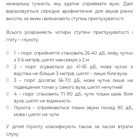
мінімальну гучність, яку здатне сприймати вухо. Далі
вираховується середнє арифметичне для звуків різної
висоти, за яким і визначають ступінь приглухуватості.
Всього розрізняють чотири ступені приглухуватості і
п’яту – глухоту:
1 – поріг сприйняття становить 26-40 дБ, мову чутно
з 3-6 метрів, шепіт максимум з 2 м
2 – поріг зсувається до 41-55 дБ, мова чутно з
відстані не більше 3 метрів, шепіт – лише біля вуха
3 – поріг досягає 56-70 дБ, мова чутна лише на
підвищених тонах у самого вуха, шепіт нечутний
4 – поріг становить 71-90 дБ, чути тільки крик біля
вуха, шепіт не відмінність
Глухота – сприймаються тільки звуки понад 90 дБ,
мова і шепіт не чути
У дітей глухоту класифікують також за часом втрати
слуху: