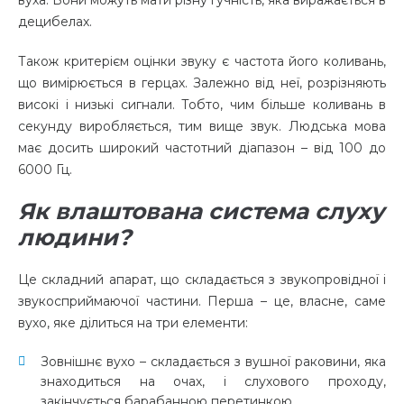
вуха. Вони можуть мати різну гучність, яка виражається в
децибелах.
Також критерієм оцінки звуку є частота його коливань,
що вимірюється в герцах. Залежно від неї, розрізняють
високі і низькі сигнали. Тобто, чим більше коливань в
секунду виробляється, тим вище звук. Людська мова
має досить широкий частотний діапазон – від 100 до
6000 Гц.
Як влаштована система слуху
людини?
Це складний апарат, що складається з звукопровідної і
звукосприймаючої частини. Перша – це, власне, саме
вухо, яке ділиться на три елементи:
Зовнішнє вухо – складається з вушної раковини, яка
знаходиться на очах, і слухового проходу,
закінчується барабанною перетинкою