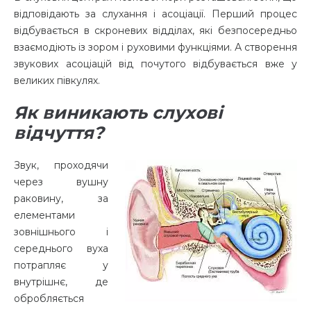
відповідають за слухання і асоціації. Перший процес
відбувається в скроневих відділах, які безпосередньо
взаємодіють із зором і руховими функціями. А створення
звукових асоціацій від почутого відбувається вже у
великих півкулях.
Як виникають слухові
відчуття?
Звук, проходячи
через вушну
раковину, за
елементами
зовнішнього і
середнього вуха
потрапляє у
внутрішнє, де
обробляється