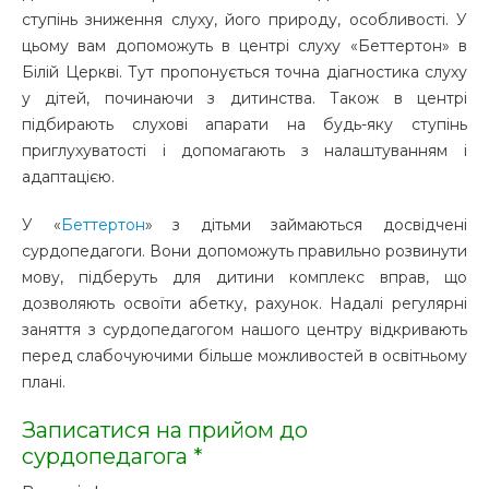
ступінь зниження слуху, його природу, особливості. У
цьому вам допоможуть в центрі слуху «Беттертон» в
Білій Церкві. Тут пропонується точна діагностика слуху
у дітей, починаючи з дитинства. Також в центрі
підбирають слухові апарати на будь-яку ступінь
приглухуватості і допомагають з налаштуванням і
адаптацією.
У «
Беттертон
» з дітьми займаються досвідчені
сурдопедагоги. Вони допоможуть правильно розвинути
мову, підберуть для дитини комплекс вправ, що
дозволяють освоїти абетку, рахунок. Надалі регулярні
заняття з сурдопедагогом нашого центру відкривають
перед слабочуючими більше можливостей в освітньому
плані.
Записатися на прийом до
сурдопедагога *