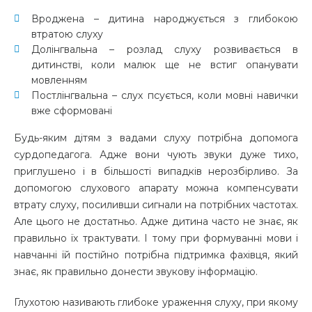
Вроджена – дитина народжується з глибокою
втратою слуху
Долінгвальна – розлад слуху розвивається в
дитинстві, коли малюк ще не встиг опанувати
мовленням
Постлінгвальна – слух псується, коли мовні навички
вже сформовані
Будь-яким дітям з вадами слуху потрібна допомога
сурдопедагога. Адже вони чують звуки дуже тихо,
приглушено і в більшості випадків нерозбірливо. За
допомогою слухового апарату можна компенсувати
втрату слуху, посиливши сигнали на потрібних частотах.
Але цього не достатньо. Адже дитина часто не знає, як
правильно їх трактувати. І тому при формуванні мови і
навчанні їй постійно потрібна підтримка фахівця, який
знає, як правильно донести звукову інформацію.
Глухотою називають глибоке ураження слуху, при якому