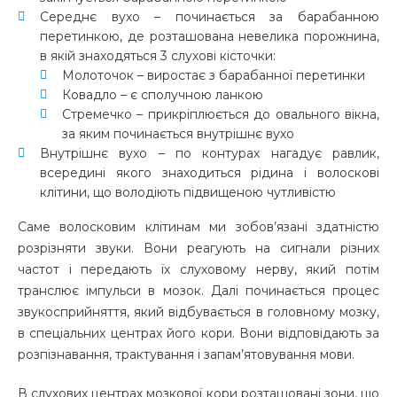
Середнє вухо – починається за барабанною
перетинкою, де розташована невелика порожнина,
в якій знаходяться 3 слухові кісточки:
Молоточок – виростає з барабанної перетинки
Ковадло – є сполучною ланкою
Стремечко – прикріплюється до овального вікна,
за яким починається внутрішнє вухо
Внутрішнє вухо – по контурах нагадує равлик,
всередині якого знаходиться рідина і волоскові
клітини, що володіють підвищеною чутливістю
Саме волосковим клітинам ми зобов’язані здатністю
розрізняти звуки. Вони реагують на сигнали різних
частот і передають їх слуховому нерву, який потім
транслює імпульси в мозок. Далі починається процес
звукосприйняття, який відбувається в головному мозку,
в спеціальних центрах його кори. Вони відповідають за
розпізнавання, трактування і запам’ятовування мови.
В слухових центрах мозкової кори розташовані зони, що