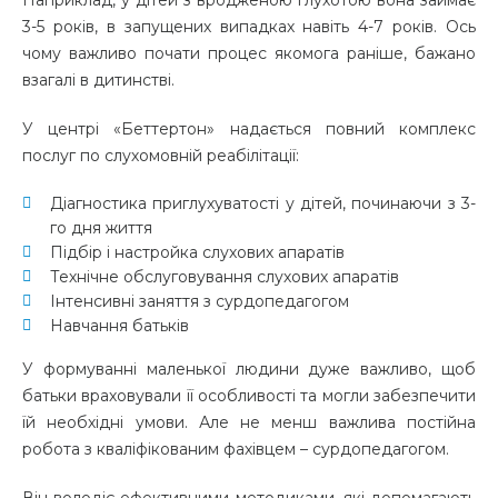
Наприклад, у дітей з вродженою глухотою вона займає
3-5 років, в запущених випадках навіть 4-7 років. Ось
чому важливо почати процес якомога раніше, бажано
взагалі в дитинстві.
У центрі «Беттертон» надається повний комплекс
послуг по слухомовній реабілітації:
Діагностика приглухуватості у дітей, починаючи з 3-
го дня життя
Підбір і настройка слухових апаратів
Технічне обслуговування слухових апаратів
Інтенсивні заняття з сурдопедагогом
Навчання батьків
У формуванні маленької людини дуже важливо, щоб
батьки враховували її особливості та могли забезпечити
їй необхідні умови. Але не менш важлива постійна
робота з кваліфікованим фахівцем – сурдопедагогом.