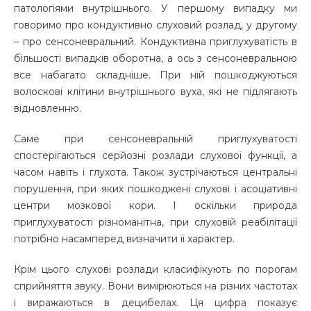
патологіями внутрішнього. У першому випадку ми
говоримо про кондуктивно слуховий розлад, у другому
– про сенсоневральний. Кондуктивна приглухуватість в
більшості випадків оборотна, а ось з сенсоневральною
все набагато складніше. При ній пошкоджуються
волоскові клітини внутрішнього вуха, які не підлягають
відновленню.
Саме при сенсоневральній приглухуватості
спостерігаються серйозні розлади слухової функції, а
часом навіть і глухота. Також зустрічаються центральні
порушення, при яких пошкоджені слухові і асоціативні
центри мозкової кори. І оскільки природа
приглухуватості різноманітна, при слуховій реабілітації
потрібно насамперед визначити її характер.
Крім цього слухові розлади класифікують по порогам
сприйняття звуку. Вони вимірюються на різних частотах
і виражаються в децибелах. Ця цифра показує