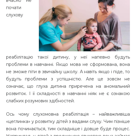
вчасно не
почати
слухову
реабілітацію такої дитину, у неї напевно будуть
проблеми в навчанні. Якщо мова не сформована, вона
не зможе піти в звичайну школу. А навіть якщо і піде, то
будуть проблеми з успішністю. Але це зовсім не
означає, що глуха дитина приречена на аномальний
розвиток. І її складності в навчанні ніяк не є ознакою
слабких розумових здібностей.
Ось чому слухомовна реабілітація – найважливіша
«цеглинка» у розвитку дітей з вадами слуху. Чим пізніше
вона починається, тим складніше і довше буде процес.