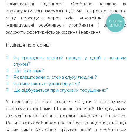
індивідуальні відмінності. Особливо важливо їх
враховувати при взаємодії з дітьми. Їх процес пізнання
світу проходить через якісь «внутрішні призми»,
КНОПКА
індивідуальні особливості сприйняття. І від цього
ЗВ'ЯЗКУ
залежить ефективність виховання і навчання.
Навігація по сторінці:
Як проходить освітній процес у дітей з поганим
слухом?
Що таке звук?
Як влаштована система слуху людини?
Як виникають слухові відчуття?
Що відбувається при слухових порушеннях?
У педагогіці є таке поняття, як діти з особливими
освітніми потребами. Що ж він означає? Це діти, яким
для успішного навчання потрібні додаткова підтримка.
Вони мають особливості розвитку, що відрізняють їх від
інших учнів. Яскравий приклад дітей з особливими