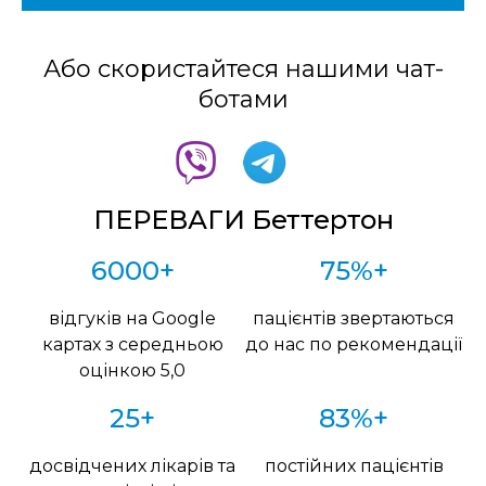
Або скористайтеся нашими чат-
ботами
ПЕРЕВАГИ Беттертон
6000+
75%+
відгуків на Google
пацієнтів звертаються
картах з середньою
до нас по рекомендації
оцінкою 5,0
25+
83%+
досвідчених лікарів та
постійних пацієнтів